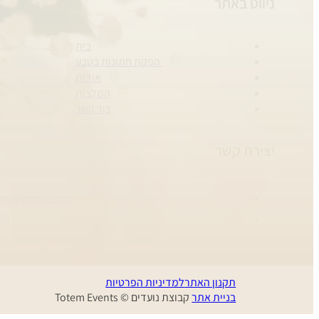
ניווט באתר
בית
הפקת חתונות בטבע
אודות
המלצות
צור קשר
יצירת קשר
em@gmail.com
70
תקנון האתר
למדיניות הפרטיות
בניית אתר
קבוצת נועדים © Totem Events