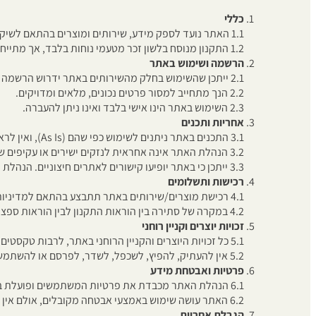
כללי
1.1 האתר נועד לספק מידע, שירותים ומוצרים בהתאם לשיקול דעת בעלי האתר.
1.2 התקנון מנוסח בלשון זכר מטעמי נוחות בלבד, אך מתייחס לשני המינים כאחד.
הרשמה ושימוש באתר
2.1 ייתכן שהשימוש בחלק מהשירותים באתר ידרוש הרשמה או מסירת פרטים מזהים.
2.2 הנך מתחייב למסור פרטים נכונים, מלאים ומדויקים.
2.3 השימוש באתר הינו אישי בלבד ואינו ניתן להעברה.
אחריות ותכנים
3.1 התכנים באתר ניתנים לשימוש כפי שהם (As Is), ואין לראות בהם ייעוץ מקצועי או התחייבות מכל סוג.
3.2 הנהלת האתר אינה אחראית לנזקים ישירים או עקיפים שייגרמו כתוצאה משימוש באתר או הסתמכות על התכנים המופיעים בו.
3.3 ייתכן כי באתר יופיעו קישורים לאתרים חיצוניים. הנהלת האתר אינה אחראית לתכנים באתרים אלה.
רכישות ותשלומים
4.1 רכישת מוצרים/שירותים באתר תתבצע בהתאם למדיניות התשלום והביטול המופיעה בעמודי האתר.
4.2 במקרה של סתירה בין הוראות התקנון לבין הוראות ספציפיות בעמוד רכישה – הוראות עמוד הרכישה יגברו.
זכויות יוצרים וקניין רוחני
5.1 כל זכויות היוצרים והקניין הרוחני באתר, לרבות טקסטים, תמונות, עיצובים, לוגואים, תוכנה ותכנים אחרים – שייכים להנהלת האתר בלבד או לצדדים שלישיים שהרשו את השימוש בהם.
5.2 אין להעתיק, להפיץ, לשכפל, לשדר, לפרסם או להשתמש בכל דרך אחרת בתכני האתר ללא קבלת אישור מראש ובכתב מהנהלת האתר.
פרטיות ואבטחת מידע
6.1 הנהלת האתר מכבדת את פרטיות המשתמשים ופועלת בהתאם למדיניות הפרטיות המפורסמת באתר.
6.2 האתר עושה שימוש באמצעי אבטחה מקובלים, אולם אין באפשרותו להבטיח חסינות מוחלטת מפני חדירות או שימוש בלתי מורשה.
הגבלת אחריות