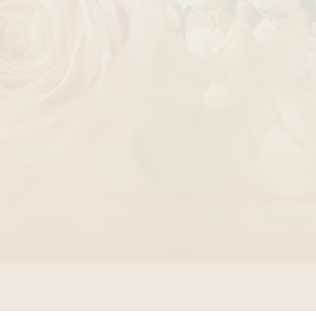
Lovemytot
058-575-70