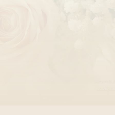
Lovemytot
058-575-70