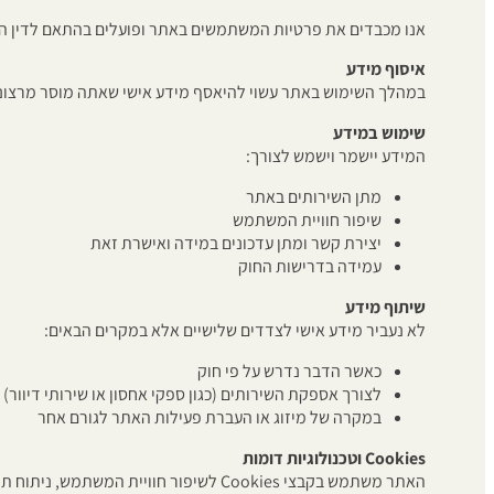
אנו מכבדים את פרטיות המשתמשים באתר ופועלים בהתאם לדין הח
איסוף מידע
במהלך השימוש באתר עשוי להיאסף מידע אישי שאתה מוסר מרצונך, כגון שם, כתוב
שימוש במידע
המידע יישמר וישמש לצורך:
מתן השירותים באתר
שיפור חוויית המשתמש
יצירת קשר ומתן עדכונים במידה ואישרת זאת
עמידה בדרישות החוק
שיתוף מידע
לא נעביר מידע אישי לצדדים שלישיים אלא במקרים הבאים:
כאשר הדבר נדרש על פי חוק
לצורך אספקת השירותים (כגון ספקי אחסון או שירותי דיוור)
במקרה של מיזוג או העברת פעילות האתר לגורם אחר
Cookies וטכנולוגיות דומות
האתר משתמש בקבצי Cookies לשיפור חוויית המשתמש, ניתוח תנועה והתאמת תכנים. תוכל לחסום או למחוק Cookies באמצעות הגדרות הדפדפן, אולם ייתכן שחלק מהשירותים לא יהיו זמינים.